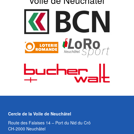
voile de Neuchâtel
Cercle de la Voile de Neuchâtel
Route des Falaises 14 – Port du Nid du Crô
CH-2000 Neuchâtel