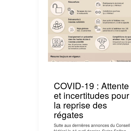
COVID-19 : Attente
et incertitudes pour
la reprise des
régates
Suite aux dernières annonces du Conseil
fédéral le 16 avril dernier, Swiss Sailing,