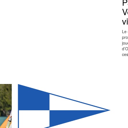
P
V
v
Le 
pro
jou
d’O
ces