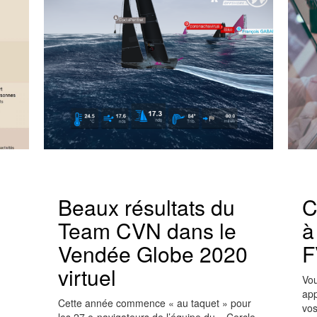
Beaux résultats du
C
Team CVN dans le
à
Vendée Globe 2020
F
virtuel
Vou
app
Cette année commence « au taquet » pour
vos
les 27 e-navigateurs de l’équipe du « Cercle