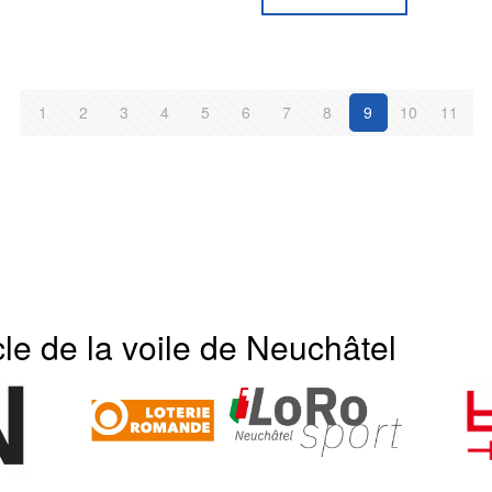
1
2
3
4
5
6
7
8
9
10
11
cle de la voile de Neuchâtel